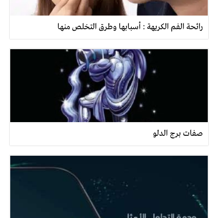
رائحة الفم الكريهة : أسبابها وطرق التخلص منها
صفات برج الدلو