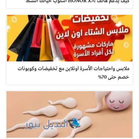
كيف يدعم هاتف HONOR X7c أسلوب حياتك النشط
ملابس واحتياجات الأسرة اونلاين مع تخفيضات وكوبونات
خصم حتى 70%