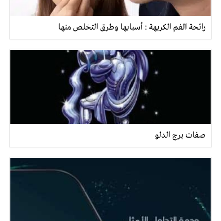
رائحة الفم الكريهة : أسبابها وطرق التخلص منها
صفات برج الدلو