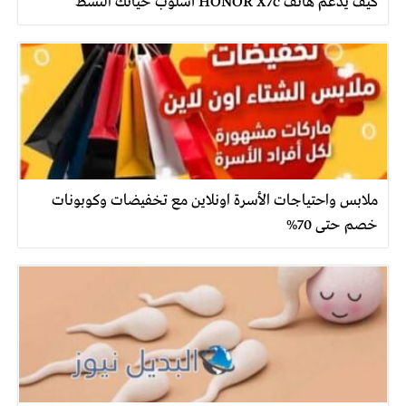
كيف يدعم هاتف HONOR X7c أسلوب حياتك النشط
ملابس واحتياجات الأسرة اونلاين مع تخفيضات وكوبونات
خصم حتى 70%