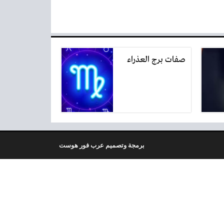
صفات برج العذراء
برمجة وتصميم عرب فور هوست