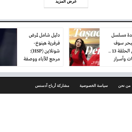
عرض المزيد
دة مسلسل
دليل شامل لمرض
لبحر سوف
فرفرية هينوخ-
يفيض الحلقة 13 ..
شونلاين (HSP):
ت وأسرار
مرجع للآباء ووصفة
ف
طبيعية فعّاله
لإيقافه
من نحن
سياسة الخصوصية
مشاركة أرباح آدسنس