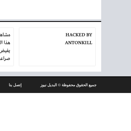
HACKED BY
مشاه
ANTONKILL
هذا ا
صراعا
تنكش
جميع الحقوق محفوظة © البديل نيوز
إتصل بنا