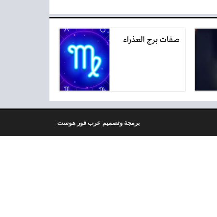
صفات برج العذراء
برمجة وتصميم عرب فور هوست