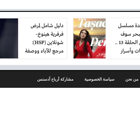
دة مسلسل
دليل شامل لمرض
لبحر سوف
فرفرية هينوخ-
يفيض الحلقة 13 ..
شونلاين (HSP):
ت وأسرار
مرجع للآباء ووصفة
ف
طبيعية فعّاله
لإيقافه
من نحن
سياسة الخصوصية
مشاركة أرباح آدسنس