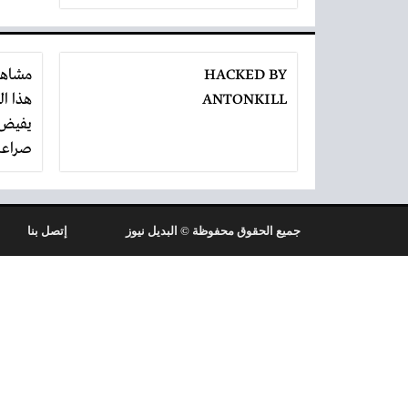
HACKED BY
مشاه
ANTONKILL
هذا ا
صراعا
تنكش
جميع الحقوق محفوظة © البديل نيوز
إتصل بنا